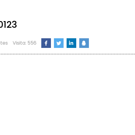
0123
ites
Visita: 556