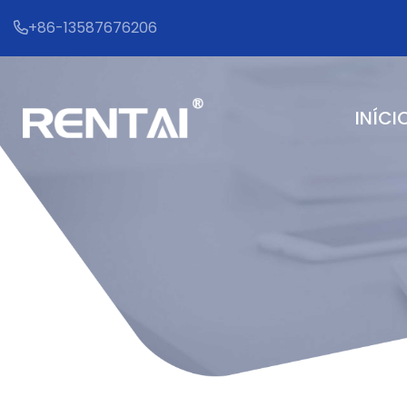
+86-13587676206
INÍCI