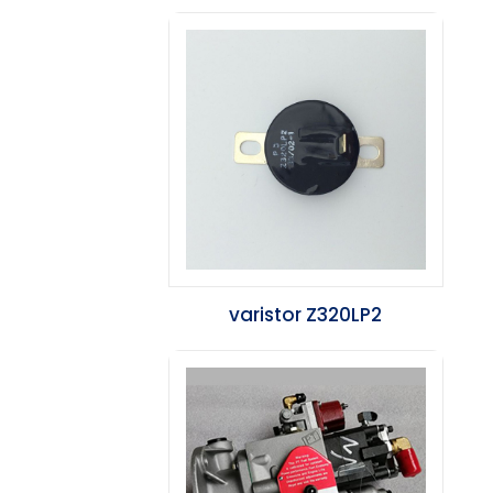
alternador AVR?
varistor Z320LP2